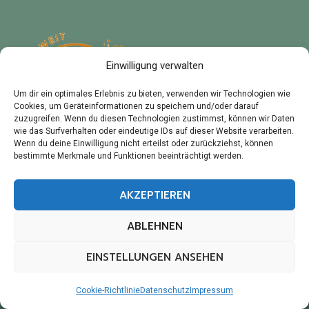
Einwilligung verwalten
Um dir ein optimales Erlebnis zu bieten, verwenden wir Technologien wie
Cookies, um Geräteinformationen zu speichern und/oder darauf
zuzugreifen. Wenn du diesen Technologien zustimmst, können wir Daten
wie das Surfverhalten oder eindeutige IDs auf dieser Website verarbeiten.
Wenn du deine Einwilligung nicht erteilst oder zurückziehst, können
bestimmte Merkmale und Funktionen beeinträchtigt werden.
City Assistenzdienst – für ein
selbstbestimmtes Leben!
AKZEPTIEREN
ABLEHNEN
EINSTELLUNGEN ANSEHEN
© 2026 City Assistenzdienst - Für ein
selbstbestimmtes Leben!
Cookie-Richtlinie
Datenschutz
Impressum